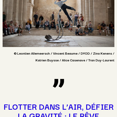
© Leontien Allemeersch
/ Vincent Beaume / DYOD / Zina Kenens /
Katrien Buysse / Alice Casenave / Tran Duy-Laurent
FLOTTER DANS L’AIR, DÉFIER
LA GRAVITÉ : LE RÊVE