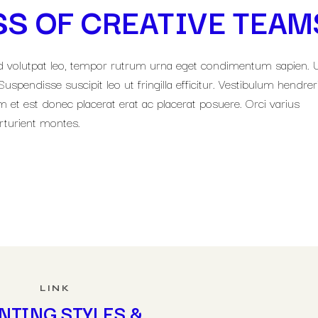
S OF CREATIVE TEAM
a id volutpat leo, tempor rutrum urna eget condimentum sapien. 
uspendisse suscipit leo ut fringilla efficitur. Vestibulum hendreri
 et est donec placerat erat ac placerat posuere. Orci varius
rturient montes.
LINK
NTING STYLES &