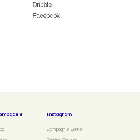
Dribble
Facebook
compagnie
Instagram
da
Compagnie Barks
opos
Bastien Dausse