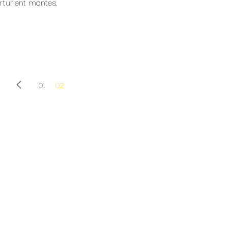
rturient montes.
01
02