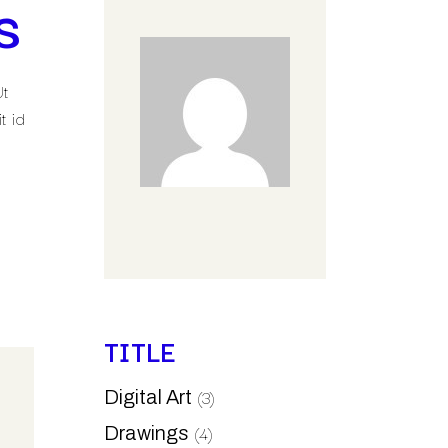
S
Ut
t id
TITLE
(3)
Digital Art
(4)
Drawings