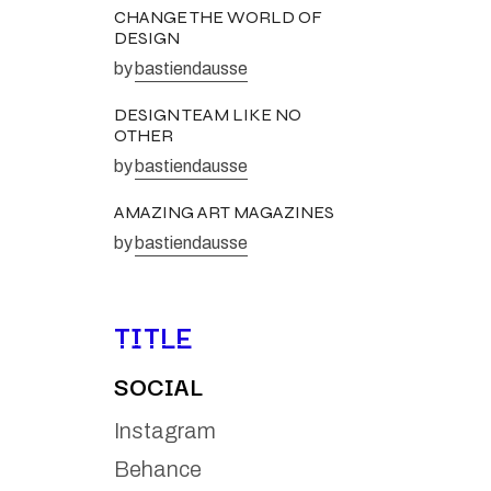
CHANGE THE WORLD OF
DESIGN
by
bastiendausse
DESIGN TEAM LIKE NO
OTHER
by
bastiendausse
AMAZING ART MAGAZINES
by
bastiendausse
TITLE
SOCIAL
Instagram
Behance