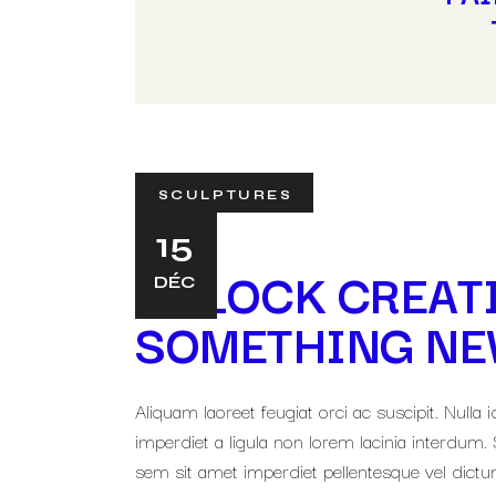
SCULPTURES
15
UNLOCK CREATI
DÉC
SOMETHING N
Aliquam laoreet feugiat orci ac suscipit. Null
imperdiet a ligula non lorem lacinia interdum. S
sem sit amet imperdiet pellentesque vel dictum