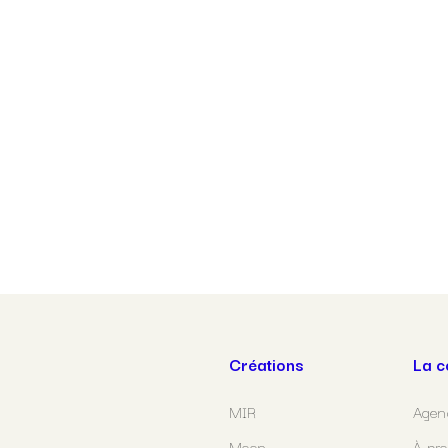
Créations
La 
MIR
Agen
Moon
À pr