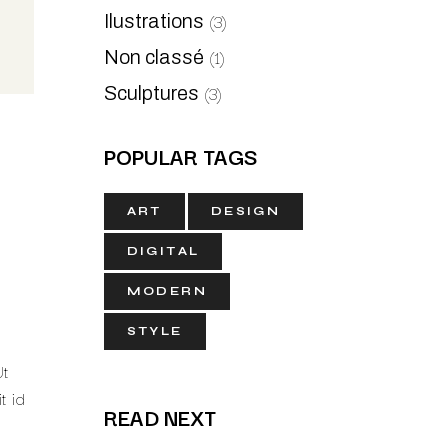
(3)
Ilustrations
(1)
Non classé
(3)
Sculptures
POPULAR TAGS
ART
DESIGN
DIGITAL
MODERN
STYLE
Ut
t id
READ NEXT