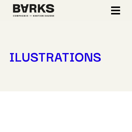
Skip
to
the
content
ILUSTRATIONS