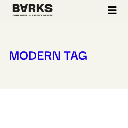
Skip
to
the
content
MODERN TAG