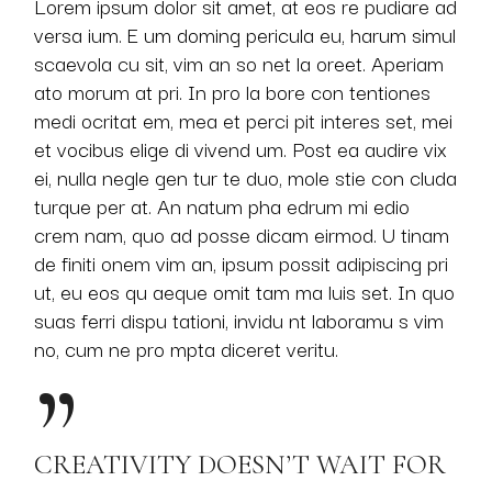
Lorem ipsum dolor sit amet, at eos re pudiare ad
versa ium. E um doming pericula eu, harum simul
scaevola cu sit, vim an so net la oreet. Aperiam
ato morum at pri. In pro la bore con tentiones
medi ocritat em, mea et perci pit interes set, mei
et vocibus elige di vivend um. Post ea audire vix
ei, nulla negle gen tur te duo, mole stie con cluda
turque per at. An natum pha edrum mi edio
crem nam, quo ad posse dicam eirmod. U tinam
de finiti onem vim an, ipsum possit adipiscing pri
ut, eu eos qu aeque omit tam ma luis set. In quo
suas ferri dispu tationi, invidu nt laboramu s vim
no, cum ne pro mpta diceret veritu.
CREATIVITY DOESN’T WAIT FOR