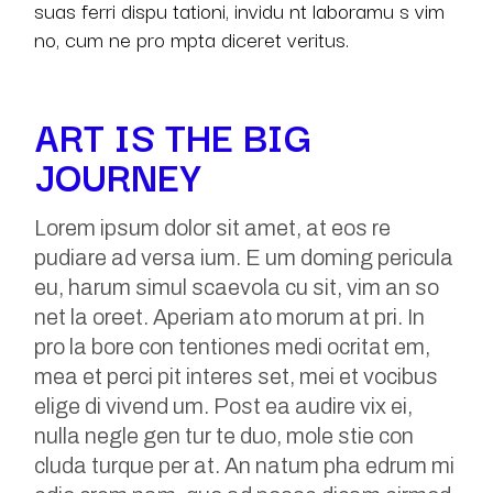
suas ferri dispu tationi, invidu nt laboramu s vim
no, cum ne pro mpta diceret veritus.
ART IS THE BIG
JOURNEY
Lorem ipsum dolor sit amet, at eos re
pudiare ad versa ium. E um doming pericula
eu, harum simul scaevola cu sit, vim an so
net la oreet. Aperiam ato morum at pri. In
pro la bore con tentiones medi ocritat em,
mea et perci pit interes set, mei et vocibus
elige di vivend um. Post ea audire vix ei,
nulla negle gen tur te duo, mole stie con
cluda turque per at. An natum pha edrum mi