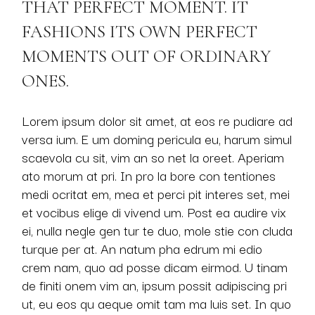
THAT PERFECT MOMENT. IT
FASHIONS ITS OWN PERFECT
MOMENTS OUT OF ORDINARY
ONES.
Lorem ipsum dolor sit amet, at eos re pudiare ad
versa ium. E um doming pericula eu, harum simul
scaevola cu sit, vim an so net la oreet. Aperiam
ato morum at pri. In pro la bore con tentiones
medi ocritat em, mea et perci pit interes set, mei
et vocibus elige di vivend um. Post ea audire vix
ei, nulla negle gen tur te duo, mole stie con cluda
turque per at. An natum pha edrum mi edio
crem nam, quo ad posse dicam eirmod. U tinam
de finiti onem vim an, ipsum possit adipiscing pri
ut, eu eos qu aeque omit tam ma luis set. In quo