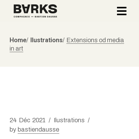
Home
Ilustrations
Extensions od media
in art
24
Déc
2021
Ilustrations
by
bastiendausse