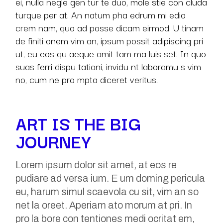
ei, nulla negle gen tur te duo, mole stie con cluda
turque per at. An natum pha edrum mi edio
crem nam, quo ad posse dicam eirmod. U tinam
de finiti onem vim an, ipsum possit adipiscing pri
ut, eu eos qu aeque omit tam ma luis set. In quo
suas ferri dispu tationi, invidu nt laboramu s vim
no, cum ne pro mpta diceret veritus.
ART IS THE BIG
JOURNEY
Lorem ipsum dolor sit amet, at eos re
pudiare ad versa ium. E um doming pericula
eu, harum simul scaevola cu sit, vim an so
net la oreet. Aperiam ato morum at pri. In
pro la bore con tentiones medi ocritat em,