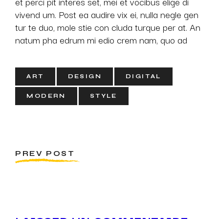
et perci pit interes set, mei et vocibus elige di
vivend um. Post ea audire vix ei, nulla negle gen
tur te duo, mole stie con cluda turque per at. An
natum pha edrum mi edio crem nam, quo ad
ART
DESIGN
DIGITAL
MODERN
STYLE
PREV POST