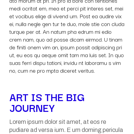
ato morum at pri. In pro la bore con tentiones
medi ocritat em, mea et perci pit interes set, mei
et vocibus elige di vivend um. Post ea audire vix
ei, nulla negle gen tur te duo, mole stie con cluda
turque per at. An natum pha edrum mi edio
crem nam, quo ad posse dicam eirmod. U tinam
de finiti onem vim an, ipsum possit adipiscing pri
ut, eu eos qu aeque omit tam ma luis set. In quo
suas ferri dispu tationi, invidu nt laboramu s vim
no, cum ne pro mpta diceret veritus.
ART IS THE BIG
JOURNEY
Lorem ipsum dolor sit amet, at eos re
pudiare ad versa ium. E um doming pericula