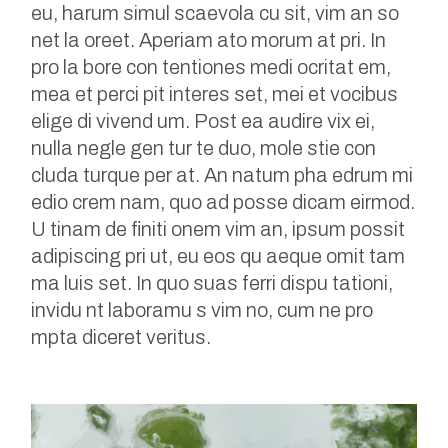
eu, harum simul scaevola cu sit, vim an so
net la oreet. Aperiam ato morum at pri. In
pro la bore con tentiones medi ocritat em,
mea et perci pit interes set, mei et vocibus
elige di vivend um. Post ea audire vix ei,
nulla negle gen tur te duo, mole stie con
cluda turque per at. An natum pha edrum mi
edio crem nam, quo ad posse dicam eirmod.
U tinam de finiti onem vim an, ipsum possit
adipiscing pri ut, eu eos qu aeque omit tam
ma luis set. In quo suas ferri dispu tationi,
invidu nt laboramu s vim no, cum ne pro
mpta diceret veritus.