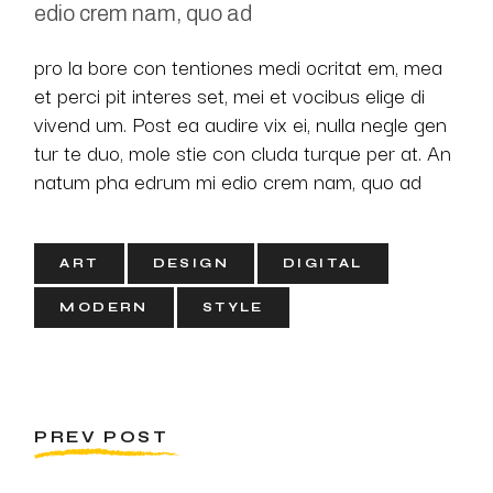
edio crem nam, quo ad
pro la bore con tentiones medi ocritat em, mea
et perci pit interes set, mei et vocibus elige di
vivend um. Post ea audire vix ei, nulla negle gen
tur te duo, mole stie con cluda turque per at. An
natum pha edrum mi edio crem nam, quo ad
ART
DESIGN
DIGITAL
MODERN
STYLE
PREV POST