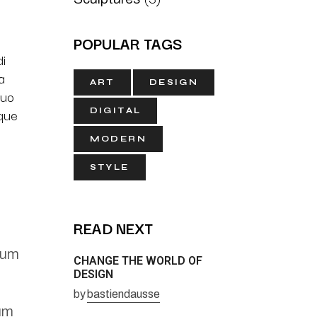
POPULAR TAGS
di
a
ART
DESIGN
quo
eque
DIGITAL
MODERN
STYLE
READ NEXT
arum
CHANGE THE WORLD OF
DESIGN
by
bastiendausse
tum