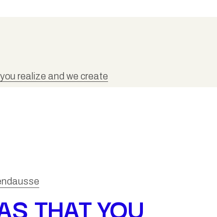
 you realize and we create
endausse
AS THAT YOU