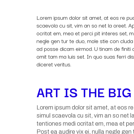
Lorem ipsum dolor sit amet, at eos re pu
scaevola cu sit, vim an so net la oreet. 
ocritat em, mea et perci pit interes set, m
negle gen tur te duo, mole stie con clu
ad posse dicam eirmod. U tinam de finiti 
omit tam ma luis set. In quo suas ferri di
diceret veritus.
ART IS THE BI
Lorem ipsum dolor sit amet, at eos r
simul scaevola cu sit, vim an so net l
tentiones medi ocritat em, mea et perc
Post ea audire vix ei, nulla negle gen