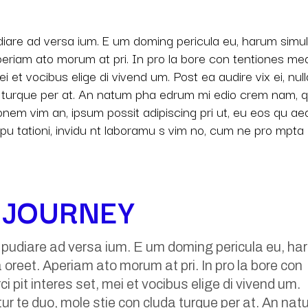
diare ad versa ium. E um doming pericula eu, harum simul
Aperiam ato morum at pri. In pro la bore con tentiones me
ei et vocibus elige di vivend um. Post ea audire vix ei, null
da turque per at. An natum pha edrum mi edio crem nam, 
onem vim an, ipsum possit adipiscing pri ut, eu eos qu a
spu tationi, invidu nt laboramu s vim no, cum ne pro mpta
G JOURNEY
e pudiare ad versa ium. E um doming pericula eu, h
a oreet. Aperiam ato morum at pri. In pro la bore con
i pit interes set, mei et vocibus elige di vivend um.
 tur te duo, mole stie con cluda turque per at. An na