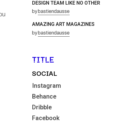
DESIGN TEAM LIKE NO OTHER
by
bastiendausse
spu
AMAZING ART MAGAZINES
by
bastiendausse
TITLE
SOCIAL
Instagram
Behance
Dribble
Facebook