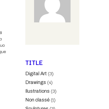
di
a
quo
eque
TITLE
(3)
Digital Art
(4)
Drawings
(3)
Ilustrations
(1)
Non classé
(3)
Sculptures