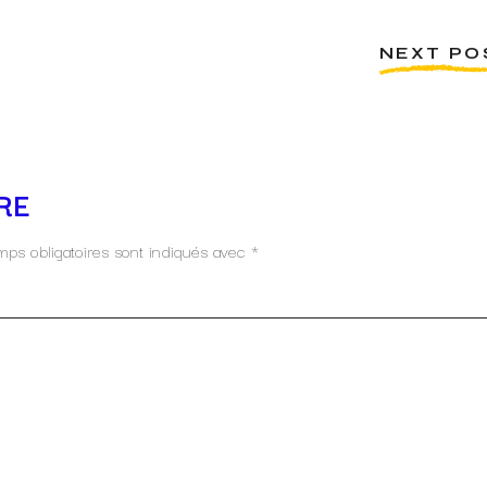
NEXT PO
RE
ps obligatoires sont indiqués avec
*