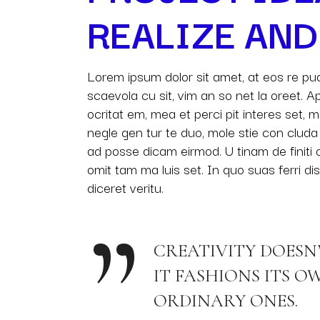
REALIZE AND
Lorem ipsum dolor sit amet, at eos re pu
scaevola cu sit, vim an so net la oreet. 
ocritat em, mea et perci pit interes set, m
negle gen tur te duo, mole stie con clu
ad posse dicam eirmod. U tinam de finiti 
omit tam ma luis set. In quo suas ferri di
diceret veritu.
CREATIVITY DOESN
IT FASHIONS ITS 
ORDINARY ONES.