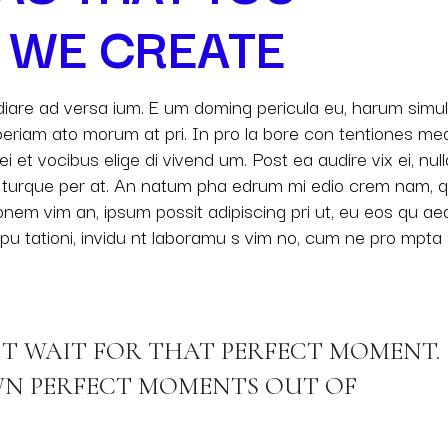
 WE CREATE
diare ad versa ium. E um doming pericula eu, harum simul
Aperiam ato morum at pri. In pro la bore con tentiones me
ei et vocibus elige di vivend um. Post ea audire vix ei, null
da turque per at. An natum pha edrum mi edio crem nam, 
onem vim an, ipsum possit adipiscing pri ut, eu eos qu a
spu tationi, invidu nt laboramu s vim no, cum ne pro mpta
’T WAIT FOR THAT PERFECT MOMENT.
OWN PERFECT MOMENTS OUT OF