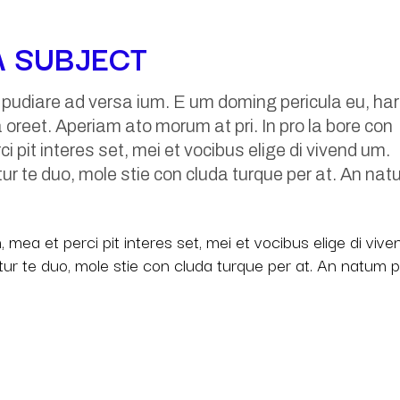
A SUBJECT
e pudiare ad versa ium. E um doming pericula eu, h
a oreet. Aperiam ato morum at pri. In pro la bore con
i pit interes set, mei et vocibus elige di vivend um.
 tur te duo, mole stie con cluda turque per at. An na
 mea et perci pit interes set, mei et vocibus elige di vive
n tur te duo, mole stie con cluda turque per at. An natum 